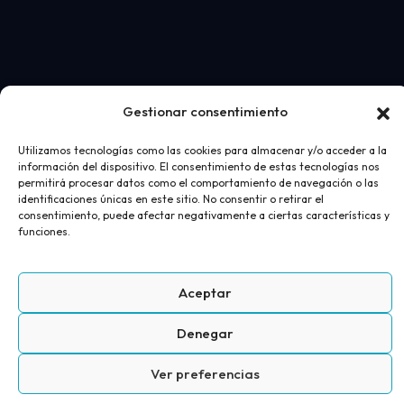
Gestionar consentimiento
Desarrollo web
realizado por
AICOR
- Ortopedia
Utilizamos tecnologías como las cookies para almacenar y/o acceder a la
información del dispositivo. El consentimiento de estas tecnologías nos
Juan Bravo 2026
permitirá procesar datos como el comportamiento de navegación o las
identificaciones únicas en este sitio. No consentir o retirar el
Aviso Legal
Política de privacidad
Política de cookies
consentimiento, puede afectar negativamente a ciertas características y
funciones.
Términos y condiciones de compra
Aceptar
Denegar
+
Ver preferencias