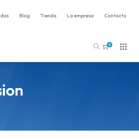
udas
Blog
Tienda
La empresa
Contacto
0
sion