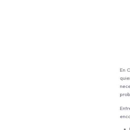
En O
quie
nec
prob
Entr
enco