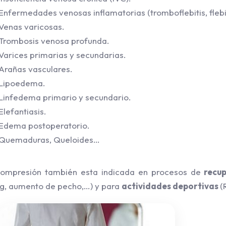
Enfermedades venosas inflamatorias (tromboflebitis, flebiti
Venas varicosas.
Trombosis venosa profunda.
Varices primarias y secundarias.
Arañas vasculares.
Lipoedema.
Linfedema primario y secundario.
Elefantiasis.
Edema postoperatorio.
Quemaduras, Queloides…
ompresión también esta indicada en procesos de
recup
ing, aumento de pecho,…) y para
actividades deportivas
(