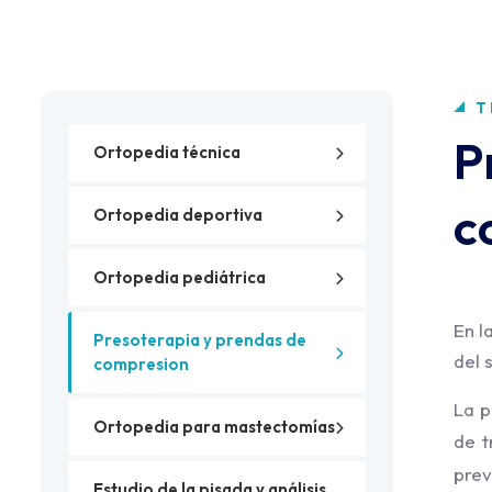
T
P
Ortopedia técnica
c
Ortopedia deportiva
Ortopedia pediátrica
En l
Presoterapia y prendas de
del 
compresion
La p
Ortopedia para mastectomías
de t
prev
Estudio de la pisada y análisis