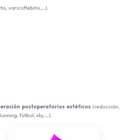
s, varicoflebitis,…).
eración postoperatorios estéticos
(reducción,
Running, fútbol, sky,…).