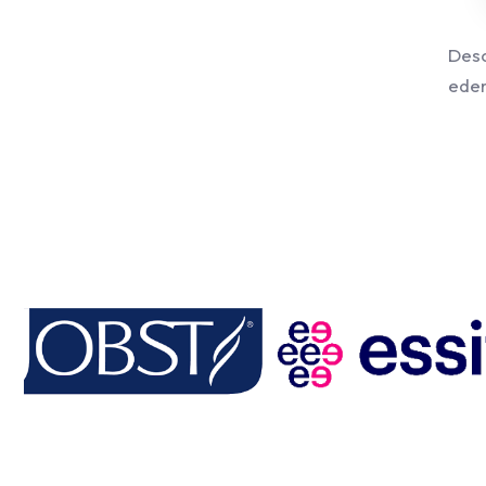
Desc
edem