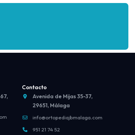
Contacto
 67,
Avenida de Mijas 35-37,
29651, Málaga
com
info@ortopediajbmalaga.com
951 21 74 52