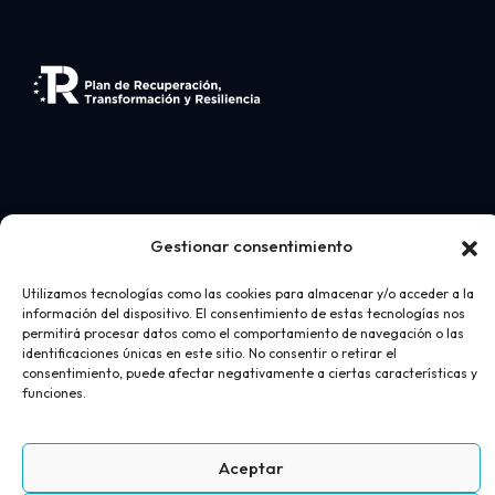
Gestionar consentimiento
Desarrollo web
realizado por
AICOR
- Ortopedia
Utilizamos tecnologías como las cookies para almacenar y/o acceder a la
información del dispositivo. El consentimiento de estas tecnologías nos
Juan Bravo 2026
permitirá procesar datos como el comportamiento de navegación o las
identificaciones únicas en este sitio. No consentir o retirar el
Aviso Legal
Política de privacidad
Política de cookies
consentimiento, puede afectar negativamente a ciertas características y
Términos y condiciones de compra
funciones.
Aceptar