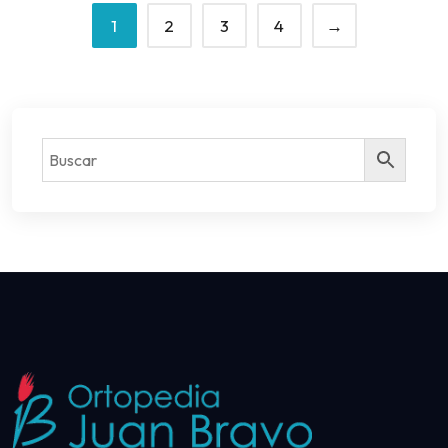
1
2
3
4
→