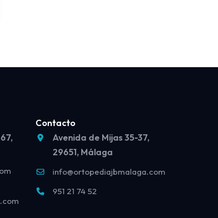
Contacto
 67,
Avenida de Mijas 35-37,
29651, Málaga
com
info@ortopediajbmalaga.com
951 21 74 52
o.com