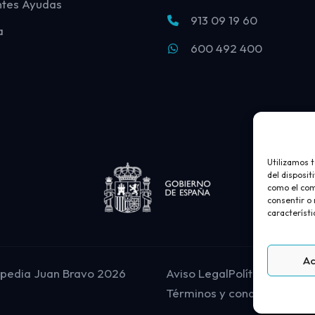
ntes Ayudas
913 09 19 60
a
600 492 400
Utilizamos 
del disposit
como el com
consentir o
característi
A
opedia Juan Bravo 2026
Aviso Legal
Política de priv
Términos y condiciones de