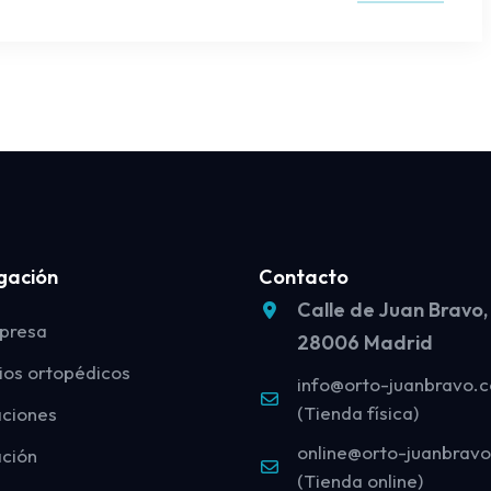
gación
Contacto
Calle de Juan Bravo,
presa
28006 Madrid
ios ortopédicos
info@orto-juanbravo.
(Tienda física)
aciones
online@orto-juanbrav
ción
(Tienda online)