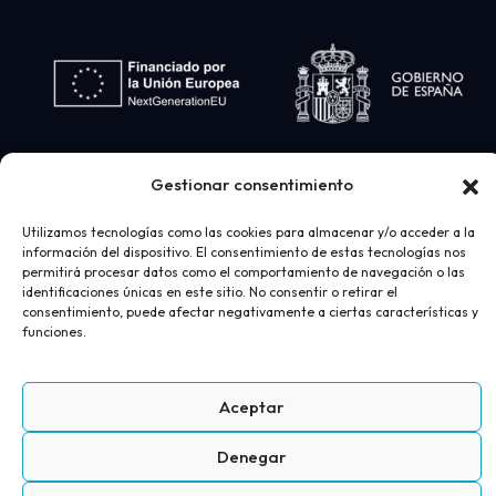
Gestionar consentimiento
Utilizamos tecnologías como las cookies para almacenar y/o acceder a la
información del dispositivo. El consentimiento de estas tecnologías nos
permitirá procesar datos como el comportamiento de navegación o las
identificaciones únicas en este sitio. No consentir o retirar el
consentimiento, puede afectar negativamente a ciertas características y
funciones.
Desarrollo web
realizado por
AICOR
- Ortopedia
Juan Bravo 2026
Aceptar
Aviso Legal
Política de privacidad
Política de cookies
Denegar
Términos y condiciones de compra