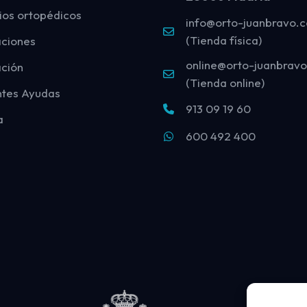
ios ortopédicos
info@orto-juanbravo.
(Tienda física)
aciones
online@orto-juanbrav
ción
(Tienda online)
ntes Ayudas
913 09 19 60
a
600 492 400