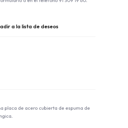
ormulario o en el teléfono 91 309 19 60.
adir a la lista de deseos
una placa de acero cubierta de espuma de
ngica.