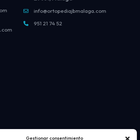
com
info@ortopediajbmalaga.com
951 21 74 52
o.com
Gestionar consentimiento