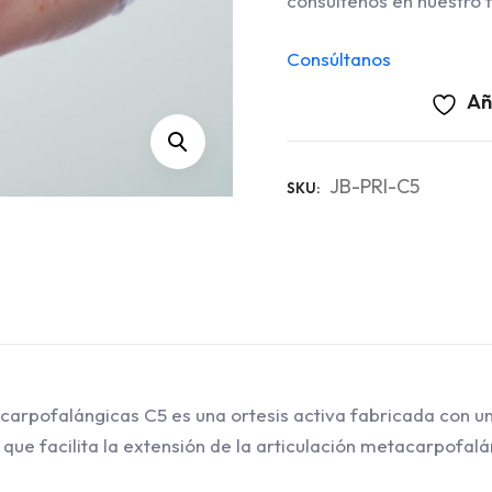
consúltenos en nuestro f
Consúltanos
Añ
JB-PRI-C5
SKU:
acarpofalángicas C5 es una ortesis activa fabricada con 
que facilita la extensión de la articulación metacarpofalá