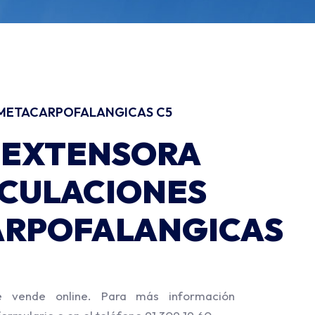
 METACARPOFALANGICAS C5
 EXTENSORA
ICULACIONES
RPOFALANGICAS
e vende online. Para más información