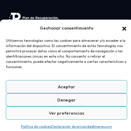
Gestionar consentimiento
Utilizamos tecnologías como las cookies para almacenar y/o acceder a la
información del dispositivo. El consentimiento de estas tecnologías nos
permitirá procesar datos como el comportamiento de navegación o las
identificaciones únicas en este sitio. No consentir o retirar el
consentimiento, puede afectar negativamente a ciertas características y
funciones.
Desarrollo web
realizado por
AICOR
- Ortopedia
Juan Bravo 2026
Aceptar
Aviso Legal
Política de privacidad
Política de cookies
Denegar
Términos y condiciones de compra
+
Ver preferencias
Política de cookies
Declaración de privacidad
Impressum