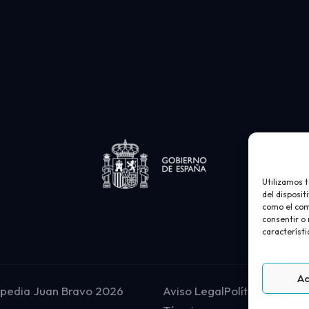
Utilizamos 
del disposit
como el com
consentir o
característi
A
opedia Juan Bravo 2026
Aviso Legal
Política de priv