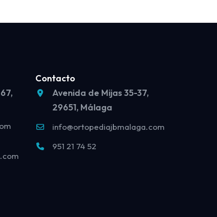
Contacto
 67,
Avenida de Mijas 35-37,
29651, Málaga
com
info@ortopediajbmalaga.com
951 21 74 52
o.com