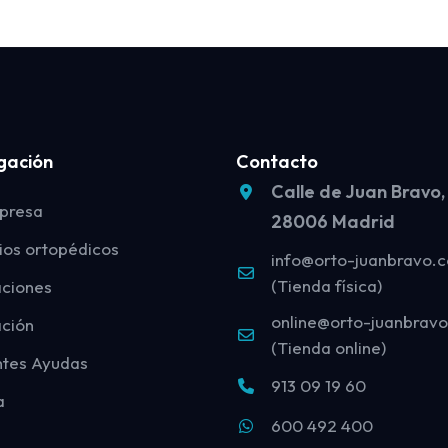
gación
Contacto
Calle de Juan Bravo,
presa
28006 Madrid
ios ortopédicos
info@orto-juanbravo.
(Tienda física)
aciones
online@orto-juanbrav
ción
(Tienda online)
ntes Ayudas
913 09 19 60
a
600 492 400