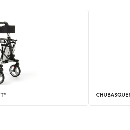
T*
CHUBASQUER