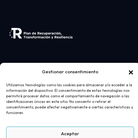
Gestionar consentimiento
Utilizamos tecnologías como las cookies para almacenar y/o acceder a la
Desarrollo web
realizado por
AICOR
- Ortopedia
información del dispositivo. El consentimiento de estas tecnologías nos
permitirá procesar datos como el comportamiento de navegación o las
Juan Bravo 2026
identificaciones únicas en este sitio. No consentir o retirar el
consentimiento, puede afectar negativamente a ciertas características y
Aviso Legal
Política de privacidad
Política de cookies
funciones.
Términos y condiciones de compra
Aceptar