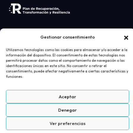
Gestionar consentimiento
Utilizamos tecnologías como las cookies para almacenar y/o acceder a la
información del dispositivo. El consentimiento de estas tecnologías nos
permitirá procesar datos como el comportamiento de navegación o las
Desarrollo web
realizado por
AICOR
- Ortopedia
identificaciones únicas en este sitio. No consentir o retirar el
consentimiento, puede afectar negativamente a ciertas características y
Juan Bravo 2026
funciones.
Aviso Legal
Política de privacidad
Política de cookies
Términos y condiciones de compra
Aceptar
Denegar
+
Ver preferencias