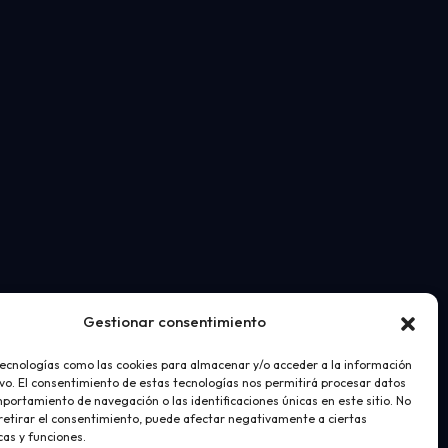
Gestionar consentimiento
tecnologías como las cookies para almacenar y/o acceder a la información
ivo. El consentimiento de estas tecnologías nos permitirá procesar datos
portamiento de navegación o las identificaciones únicas en este sitio. No
 retirar el consentimiento, puede afectar negativamente a ciertas
cas y funciones.