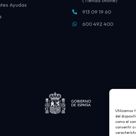
(Tienda online)
ntes Ayudas
913 09 19 60
a
600 492 400
Utilizamos 
del disposit
como el com
consentir o
característi