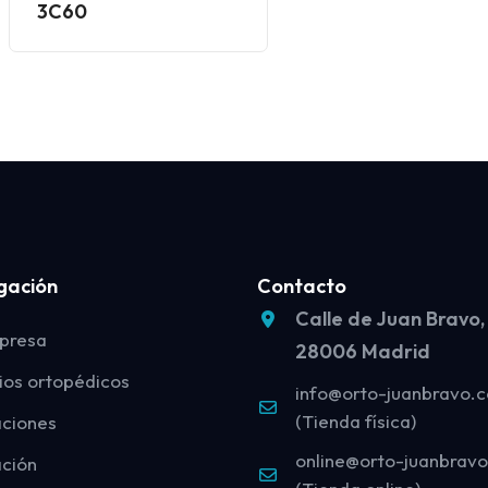
3C60
gación
Contacto
Calle de Juan Bravo,
presa
28006 Madrid
ios ortopédicos
info@orto-juanbravo.
(Tienda física)
aciones
online@orto-juanbrav
ción