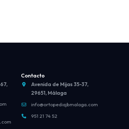
Contacto
 67,
Avenida de Mijas 35-37,
29651, Málaga
com
info@ortopediajbmalaga.com
951 21 74 52
o.com