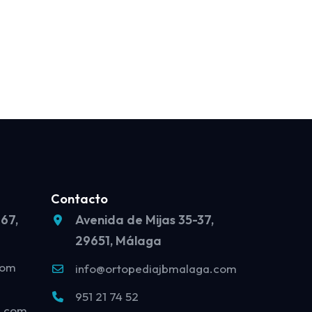
Contacto
 67,
Avenida de Mijas 35-37,
29651, Málaga
com
info@ortopediajbmalaga.com
951 21 74 52
o.com