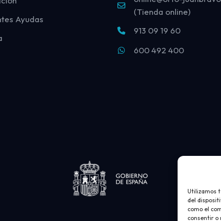
ción
(Tienda online)
ntes Ayudas
913 09 19 60
a
600 492 400
Utilizamos 
del disposit
como el com
consentir o