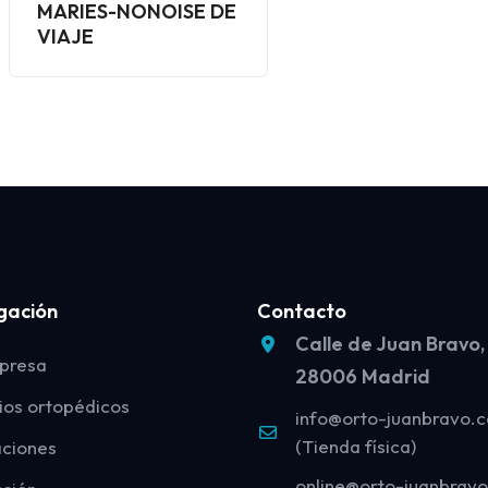
MARIES-NONOISE DE
VIAJE
gación
Contacto
Calle de Juan Bravo,
presa
28006 Madrid
ios ortopédicos
info@orto-juanbravo.
(Tienda física)
aciones
online@orto-juanbrav