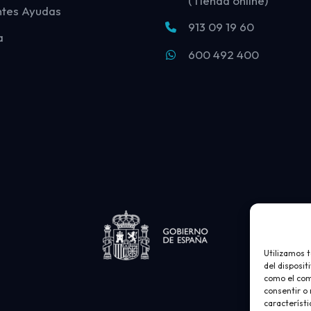
(Tienda online)
ntes Ayudas
913 09 19 60
a
600 492 400
Utilizamos 
del disposit
como el com
consentir o
característi