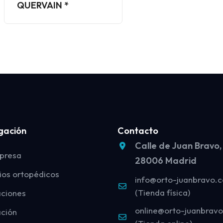
QUERVAIN *
gación
Contacto
Calle de Juan Bravo,
presa
28006 Madrid
ios ortopédicos
info@orto-juanbravo.
(Tienda física)
aciones
online@orto-juanbrav
ción