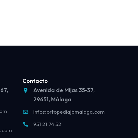
Contacto
 67,
Avenida de Mijas 35-37,
29651, Málaga
com
info@ortopediajbmalaga.com
951 21 74 52
o.com