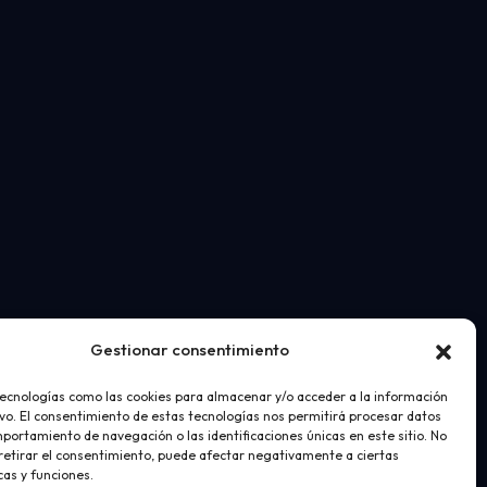
Gestionar consentimiento
tecnologías como las cookies para almacenar y/o acceder a la información
ivo. El consentimiento de estas tecnologías nos permitirá procesar datos
portamiento de navegación o las identificaciones únicas en este sitio. No
 retirar el consentimiento, puede afectar negativamente a ciertas
cas y funciones.